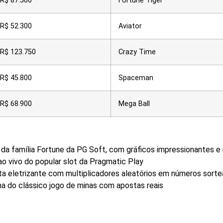
R$ 87.500
Fortune Tiger
R$ 52.300
Aviator
R$ 123.750
Crazy Time
R$ 45.800
Spaceman
R$ 68.900
Mega Ball
da família Fortune da PG Soft, com gráficos impressionantes e
o vivo do popular slot da Pragmatic Play
a eletrizante com multiplicadores aleatórios em números sort
 do clássico jogo de minas com apostas reais