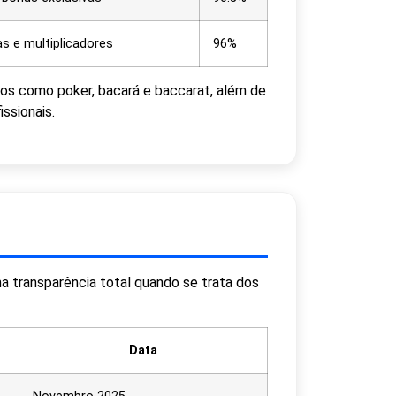
s e multiplicadores
96%
cos como poker, bacará e baccarat, além de
ssionais.
a transparência total quando se trata dos
Data