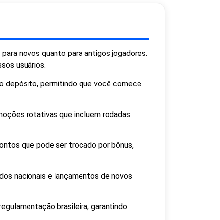
para novos quanto para antigos jogadores.
ssos usuários.
ro depósito, permitindo que você comece
moções rotativas que incluem rodadas
ntos que pode ser trocado por bônus,
ados nacionais e lançamentos de novos
gulamentação brasileira, garantindo