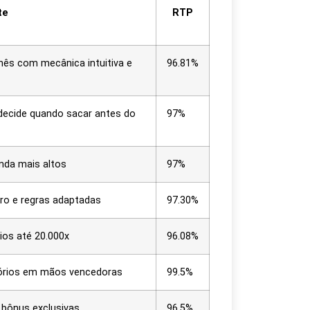
te
RTP
inês com mecânica intuitiva e
96.81%
decide quando sacar antes do
97%
inda mais altos
97%
eiro e regras adaptadas
97.30%
os até 20.000x
96.08%
atórios em mãos vencedoras
99.5%
 bônus exclusivas
96.5%