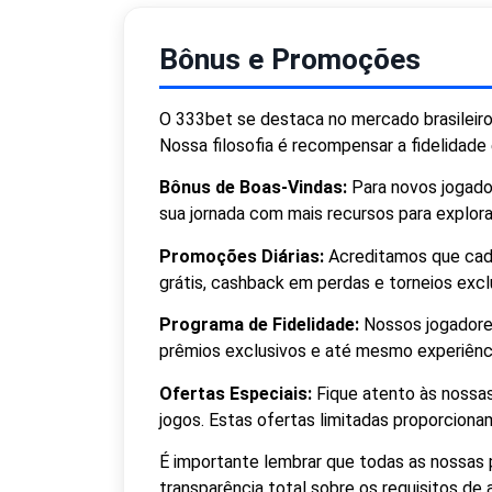
Bônus e Promoções
O 333bet se destaca no mercado brasileiro
Nossa filosofia é recompensar a fidelidade
Bônus de Boas-Vindas:
Para novos jogado
sua jornada com mais recursos para explora
Promoções Diárias:
Acreditamos que cada
grátis, cashback em perdas e torneios exc
Programa de Fidelidade:
Nossos jogadore
prêmios exclusivos e até mesmo experiênci
Ofertas Especiais:
Fique atento às nossas
jogos. Estas ofertas limitadas proporcion
É importante lembrar que todas as nossas
transparência total sobre os requisitos de