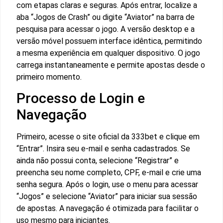
com etapas claras e seguras. Após entrar, localize a
aba “Jogos de Crash” ou digite “Aviator” na barra de
pesquisa para acessar o jogo. A versão desktop e a
versão móvel possuem interface idêntica, permitindo
a mesma experiência em qualquer dispositivo. O jogo
carrega instantaneamente e permite apostas desde o
primeiro momento.
Processo de Login e
Navegação
Primeiro, acesse o site oficial da 333bet e clique em
“Entrar”. Insira seu e-mail e senha cadastrados. Se
ainda não possui conta, selecione “Registrar” e
preencha seu nome completo, CPF, e-mail e crie uma
senha segura. Após o login, use o menu para acessar
“Jogos” e selecione “Aviator” para iniciar sua sessão
de apostas. A navegação é otimizada para facilitar o
uso mesmo para iniciantes.