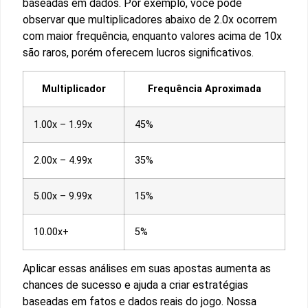
baseadas em dados. Por exemplo, você pode
observar que multiplicadores abaixo de 2.0x ocorrem
com maior frequência, enquanto valores acima de 10x
são raros, porém oferecem lucros significativos.
Multiplicador
Frequência Aproximada
1.00x – 1.99x
45%
2.00x – 4.99x
35%
5.00x – 9.99x
15%
10.00x+
5%
Aplicar essas análises em suas apostas aumenta as
chances de sucesso e ajuda a criar estratégias
baseadas em fatos e dados reais do jogo. Nossa