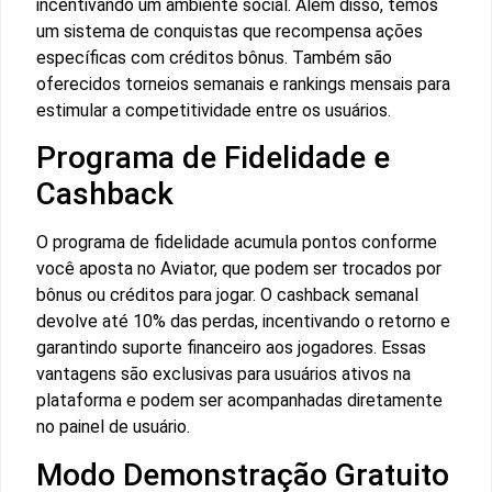
incentivando um ambiente social. Além disso, temos
um sistema de conquistas que recompensa ações
específicas com créditos bônus. Também são
oferecidos torneios semanais e rankings mensais para
estimular a competitividade entre os usuários.
Programa de Fidelidade e
Cashback
O programa de fidelidade acumula pontos conforme
você aposta no Aviator, que podem ser trocados por
bônus ou créditos para jogar. O cashback semanal
devolve até 10% das perdas, incentivando o retorno e
garantindo suporte financeiro aos jogadores. Essas
vantagens são exclusivas para usuários ativos na
plataforma e podem ser acompanhadas diretamente
no painel de usuário.
Modo Demonstração Gratuito