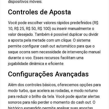
dispositivos móveis.
Controles de Aposta
Você pode escolher valores rápidos predefinidos (R$
10, R$ 25, R$ 50, R$ 100) ou inserir manualmente o
valor desejado. Também é possível duplicar ou dividir
a aposta pela metade com um clique. O sistema
permite configurar cash out automático para que o
saque ocorra sem necessidade de intervenção manual
durante o voo. Esses recursos facilitam uma
jogabilidade dinâmica e eficiente.
Configurações Avançadas
Além dos controles básicos, oferecemos opções para
modo turbo, que acelera as rodadas, e modo noturno
para reduzir o brilho da tela. Você pode ajustar alertas
sonoros para não perder o momento do cash out. O
histórico expandido permite analisar suas apostas