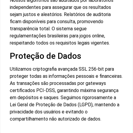
Nossos algoritmos são auditados por laboratórios
independentes para assegurar que os resultados
sejam justos e aleatórios. Relatórios de auditoria
ficam disponíveis para consulta, promovendo
transparência total. O sistema segue
regulamentações brasileiras para jogos online,
respeitando todos os requisitos legais vigentes.
Proteção de Dados
Utilizamos criptografia avançada SSL 256-bit para
proteger todas as informações pessoais e financeiras.
As transações são processadas por gateways
certificados PCI-DSS, garantindo máxima segurança
em depósitos e saques. Seguimos rigorosamente a
Lei Geral de Proteção de Dados (LGPD), mantendo a
privacidade dos usuários e evitando o
compartilhamento não autorizado de dados.