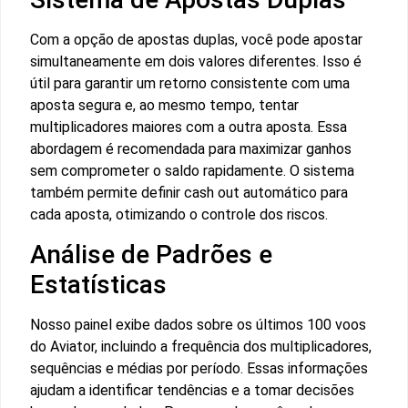
Com a opção de apostas duplas, você pode apostar
simultaneamente em dois valores diferentes. Isso é
útil para garantir um retorno consistente com uma
aposta segura e, ao mesmo tempo, tentar
multiplicadores maiores com a outra aposta. Essa
abordagem é recomendada para maximizar ganhos
sem comprometer o saldo rapidamente. O sistema
também permite definir cash out automático para
cada aposta, otimizando o controle dos riscos.
Análise de Padrões e
Estatísticas
Nosso painel exibe dados sobre os últimos 100 voos
do Aviator, incluindo a frequência dos multiplicadores,
sequências e médias por período. Essas informações
ajudam a identificar tendências e a tomar decisões