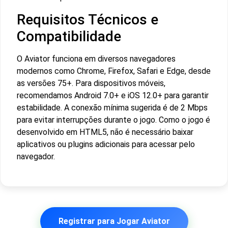
Requisitos Técnicos e
Compatibilidade
O Aviator funciona em diversos navegadores
modernos como Chrome, Firefox, Safari e Edge, desde
as versões 75+. Para dispositivos móveis,
recomendamos Android 7.0+ e iOS 12.0+ para garantir
estabilidade. A conexão mínima sugerida é de 2 Mbps
para evitar interrupções durante o jogo. Como o jogo é
desenvolvido em HTML5, não é necessário baixar
aplicativos ou plugins adicionais para acessar pelo
navegador.
Registrar para Jogar Aviator