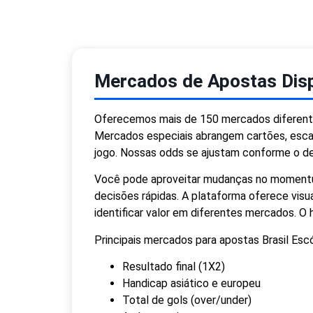
Mercados de Apostas Dispo
Oferecemos mais de 150 mercados diferentes 
Mercados especiais abrangem cartões, escan
jogo. Nossas odds se ajustam conforme o de
Você pode aproveitar mudanças no momentum
decisões rápidas. A plataforma oferece vis
identificar valor em diferentes mercados. O h
Principais mercados para apostas Brasil Escó
Resultado final (1X2)
Handicap asiático e europeu
Total de gols (over/under)