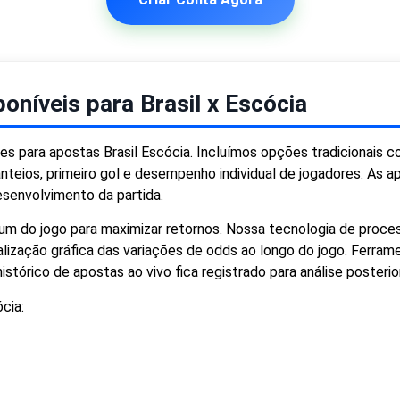
níveis para Brasil x Escócia
para apostas Brasil Escócia. Incluímos opções tradicionais com
teios, primeiro gol e desempenho individual de jogadores. As a
senvolvimento da partida.
 do jogo para maximizar retornos. Nossa tecnologia de proc
ualização gráfica das variações de odds ao longo do jogo. Ferr
istórico de apostas ao vivo fica registrado para análise posterior
cia: