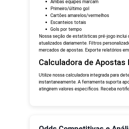
Ambas equipes marcam
Primeiro/último gol
Cartões amarelos/vermelhos
Escanteios totais
Gols por tempo
Nossa seção de estatísticas pré-jogo inclui
atualizados diariamente. Filtros personaliza
mercados de apostas. Exporte relatórios em 
Calculadora de Apostas 
Utilize nossa calculadora integrada para dete
instantaneamente. A ferramenta suporta apos
atingirem valores específicos. Receba notifi
Odds Competitivas e Anális