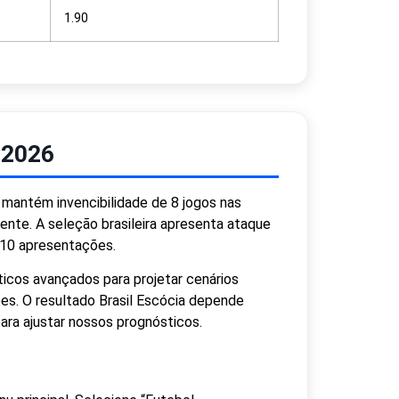
1.90
 2026
l mantém invencibilidade de 8 jogos nas
ente. A seleção brasileira apresenta ataque
s 10 apresentações.
ticos avançados para projetar cenários
ões. O resultado Brasil Escócia depende
ra ajustar nossos prognósticos.