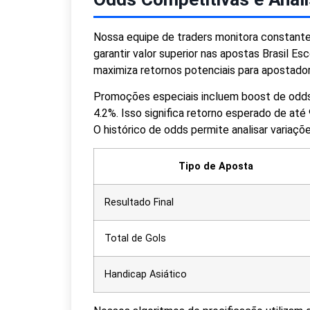
Nossa equipe de traders monitora constant
garantir valor superior nas apostas Brasil 
maximiza retornos potenciais para apostad
Promoções especiais incluem boost de odds 
4.2%. Isso significa retorno esperado de at
O histórico de odds permite analisar variaçõe
Tipo de Aposta
Resultado Final
Total de Gols
Handicap Asiático