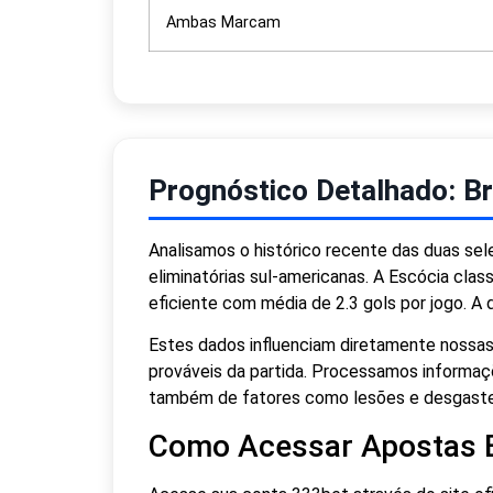
Ambas Marcam
Prognóstico Detalhado: B
Analisamos o histórico recente das duas sel
eliminatórias sul-americanas. A Escócia cla
eficiente com média de 2.3 gols por jogo. A
Estes dados influenciam diretamente nossas 
prováveis da partida. Processamos informaçõ
também de fatores como lesões e desgaste 
Como Acessar Apostas B