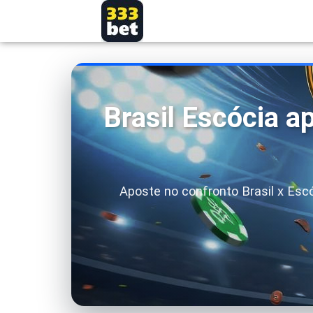
Brasil Escócia a
Aposte no confronto Brasil x Esc